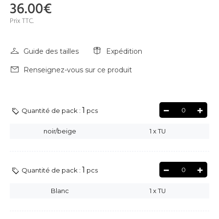
36.00€
Prix TTC.
Guide des tailles
Expédition
Renseignez-vous sur ce produit
1
0
Quantité de pack :
pcs
noir/beige
1
x
TU
1
0
Quantité de pack :
pcs
Blanc
1
x
TU