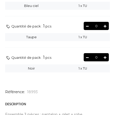
Bleu ciel
1
x
TU
1
0
Quantité de pack :
pcs
Taupe
1
x
TU
1
0
Quantité de pack :
pcs
Noir
1
x
TU
Référence:
18993
DESCRIPTION
Ensemble 3 pièces : pantalon + gilet + robe