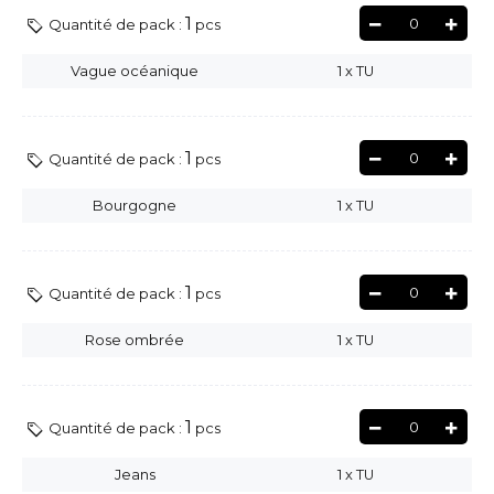
1
0
Quantité de pack :
pcs
Vague océanique
1
x
TU
1
0
Quantité de pack :
pcs
Bourgogne
1
x
TU
1
0
Quantité de pack :
pcs
Rose ombrée
1
x
TU
1
0
Quantité de pack :
pcs
Jeans
1
x
TU