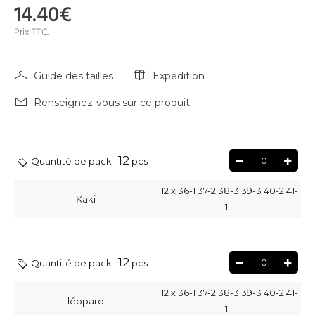
14.40€
Prix TTC.
Guide des tailles
Expédition
Renseignez-vous sur ce produit
12
0
Quantité de pack :
pcs
12
x
36-1 37-2 38-3 39-3 40-2 41-
Kaki
1
12
0
Quantité de pack :
pcs
12
x
36-1 37-2 38-3 39-3 40-2 41-
léopard
1