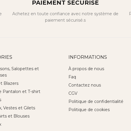
PAIEMENT SÉCURISÉ
e
Achetez en toute confiance avec notre système de
P
paiement sécurisé.s
RIES
INFORMATIONS
sons, Salopettes et
À propos de nous
ses
Faq
et Blazers
Contactez nous
Pantalon et T-shirt
CGV
s
Politique de confidentialité
 Vestes et Gilets
Politique de cookies
hirts et Blouses
x