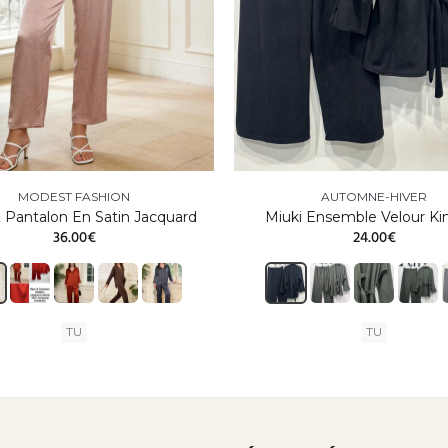
MODEST FASHION
AUTOMNE-HIVER
 Pantalon En Satin Jacquard
Miuki Ensemble Velour K
36.00€
24.00€
TU
TU