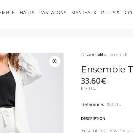
EMBLE
HAUTS
PANTALONS
MANTEAUX
PULLS & TRIC
Disponibilité:
en stock
Ensemble Ta
33.60€
Prix TTC.
Référence:
18301U
DESCRIPTION
Ensemble Gilet & Pantal