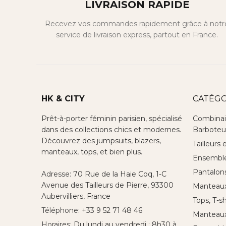
LIVRAISON RAPIDE
Recevez vos commandes rapidement grâce à notr
service de livraison express, partout en France.
HK & CITY
CATÉGO
Prêt-à-porter féminin parisien, spécialisé
Combinai
dans des collections chics et modernes.
Barboteu
Découvrez des jumpsuits, blazers,
Tailleurs 
manteaux, tops, et bien plus.
Ensemble 
Pantalon
Adresse:
70 Rue de la Haie Coq, 1-C
Avenue des Tailleurs de Pierre, 93300
Manteaux,
Aubervilliers, France
Tops, T-s
Téléphone:
+33 9 52 71 48 46
Manteau
Horaires:
Du lundi au vendredi : 8h30 à