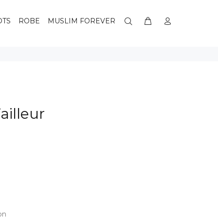
OTS
ROBE
MUSLIM FOREVER
illeur
on