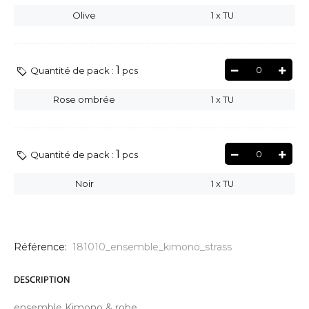
Olive
1
x
TU
1
0
Quantité de pack :
pcs
Rose ombrée
1
x
TU
1
0
Quantité de pack :
pcs
Noir
1
x
TU
Référence:
181010_ensemble_kimono_strass
DESCRIPTION
ensemble Kimono & robe