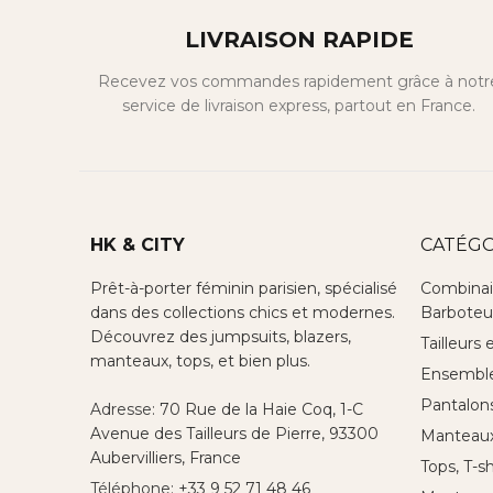
LIVRAISON RAPIDE
Recevez vos commandes rapidement grâce à notr
service de livraison express, partout en France.
HK & CITY
CATÉGO
Prêt-à-porter féminin parisien, spécialisé
Combinai
dans des collections chics et modernes.
Barboteu
Découvrez des jumpsuits, blazers,
Tailleurs 
manteaux, tops, et bien plus.
Ensemble 
Pantalon
Adresse:
70 Rue de la Haie Coq, 1-C
Avenue des Tailleurs de Pierre, 93300
Manteaux,
Aubervilliers, France
Tops, T-s
Téléphone:
+33 9 52 71 48 46