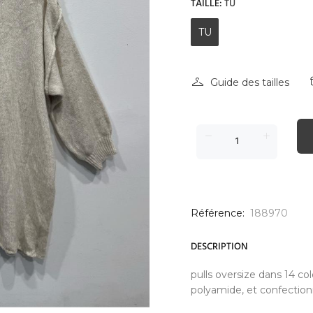
TAILLE:
TU
TU
Guide des tailles
Référence:
188970
DESCRIPTION
pulls oversize dans 14 co
polyamide, et confectionn