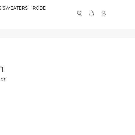
S SWEATERS
ROBE
n
den.