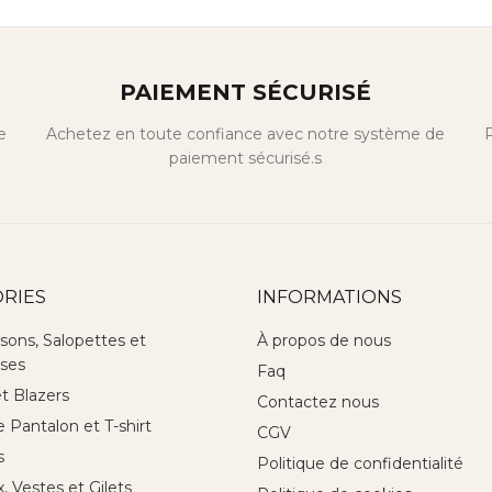
PAIEMENT SÉCURISÉ
e
Achetez en toute confiance avec notre système de
P
paiement sécurisé.s
RIES
INFORMATIONS
sons, Salopettes et
À propos de nous
ses
Faq
et Blazers
Contactez nous
Pantalon et T-shirt
CGV
s
Politique de confidentialité
 Vestes et Gilets